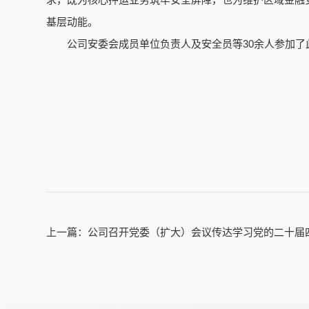
基层动能。
公司安委会成员单位负责人及安全员等30余人参加了
上一篇：公司召开党委（扩大）会议传达学习党的二十届