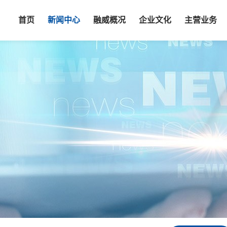
首页
新闻中心
融威概况
企业文化
主营业务