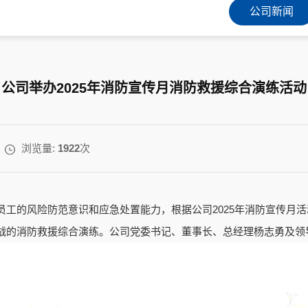
公司新闻
公司举办2025年消防宣传月消防救援综合演练活动
浏览量:
1922
次
工的风险防范意识和应急处置能力，根据公司2025年消防宣传月活
战的消防救援综合演练。公司党委书记、董事长、总经理杨志勇及领