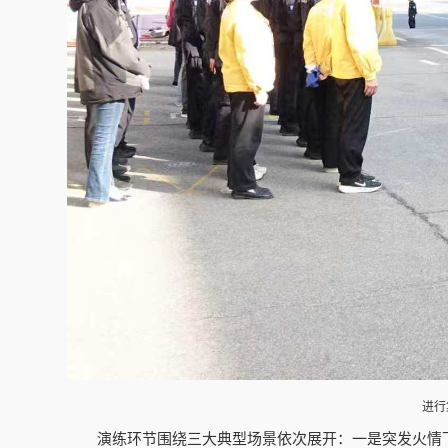
进行
演练环节围绕三大典型场景依次展开：一是突发火情