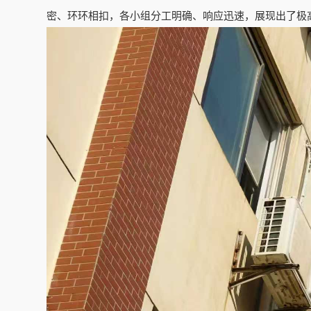
密、环环相扣，各小组分工明确、响应迅速，展现出了极