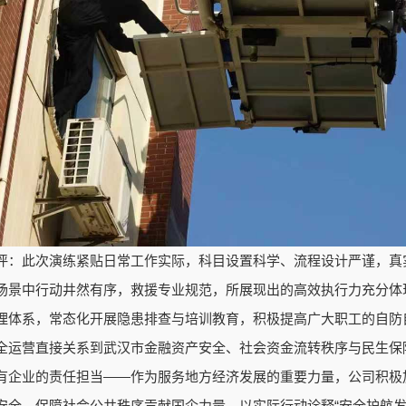
评：此次演练紧贴日常工作实际，科目设置科学、流程设计严谨，真
场景中行动井然有序，救援专业规范，所展现出的高效执行力充分体
理体系，常态化开展隐患排查与培训教育，积极提高广大职工的自防
全运营直接关系到武汉市金融资产安全、社会资金流转秩序与民生保
有企业的责任担当——作为服务地方经济发展的重要力量，公司积极
安全、保障社会公共秩序贡献国企力量，以实际行动诠释“安全护航发