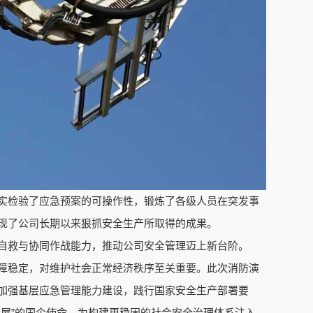
实检验了应急预案的可操作性，锻炼了各级人员在突发事
现了公司长期以来狠抓安全生产所取得的成果。
自救与协同作战能力，推动公司安全管理迈上新台阶。
障稳定，对维护社会正常经济秩序至关重要。此次消防演
加强基层应急管理能力建设，践行国家安全生产部署要
展”的国企使命，为构建更稳固的社会安全治理体系注入