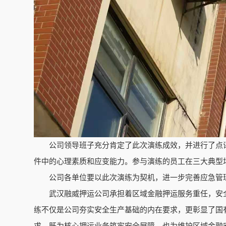
公司领导班子充分肯定了此次演练成效，并进行了点
件中的心理素质和应变能力。参与演练的员工在三大典型
公司各单位要以此次演练为契机，进一步完善应急管
武汉融威押运公司承担着区域金融押运服务重任，安
练不仅是公司夯实安全生产基础的内在要求，更彰显了国
求，既为核心押运业务筑牢安全屏障，也为维护区域金融